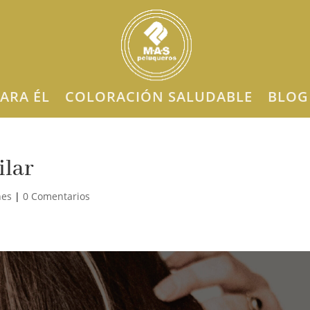
ARA ÉL
COLORACIÓN SALUDABLE
BLOG
ilar
nes
|
0 Comentarios