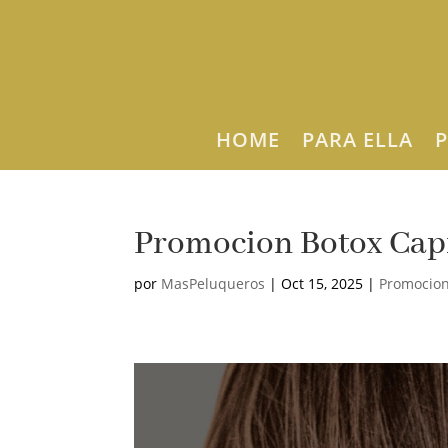
HOME
PARA ELLA
P
Promocion Botox Cap
por
MasPeluqueros
|
Oct 15, 2025
|
Promocio