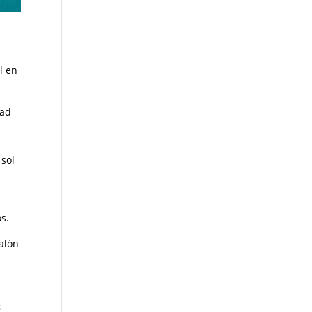
l en
dad
 sol
s.
alón
s