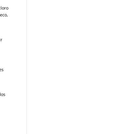
cloro
eco,
ir
es
dos