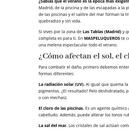
¿Sabías que el verano es la época más exigent
Madrid, de la piscina y de las escapadas a la pl
de las piscinas y el salitre del mar forman la
quebradizo y sin vida.
Si vives por la zona de
Las Tablas (Madrid)
y qu
completa es para ti. En
MASPELUQUEROS
te c
una melena espectacular todo el verano.
¿Cómo afectan el sol, el cl
Para combatir el daño, primero debemos entend
formas diferentes:
La radiación solar (UV).
Al igual que quema la p
pigmentos. ¿El resultado? Pelo deshidratado, p
o con mechas).
El cloro de las piscinas.
Es un agente químico 
cabelludo. Además, puede alterar los tonos r
La sal del mar.
Los cristales de sal actúan com