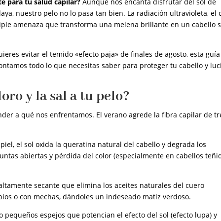
e para tu salud capilar?
Aunque nos encanta disfrutar del sol de
aya, nuestro pelo no lo pasa tan bien. La radiación ultravioleta, el 
 triple amenaza que transforma una melena brillante en un cabello s
ieres evitar el temido «efecto paja» de finales de agosto, esta guía
ontamos todo lo que necesitas saber para proteger tu cabello y luc
oro y la sal a tu pelo?
er a qué nos enfrentamos. El verano agrede la fibra capilar de tr
iel, el sol oxida la queratina natural del cabello y degrada los
untas abiertas y pérdida del color (especialmente en cabellos teñi
altamente secante que elimina los aceites naturales del cuero
ubios o con mechas, dándoles un indeseado matiz verdoso.
o pequeños espejos que potencian el efecto del sol (efecto lupa) y