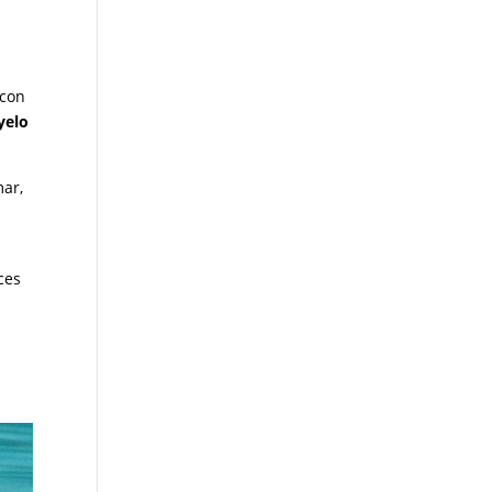
 con
yelo
mar,
a
ces
e