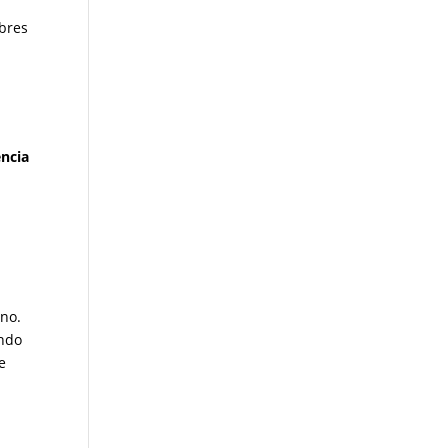
mbres
ncia
ino.
ando
e