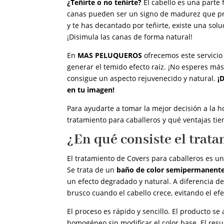
¿Teñirte o no teñirte?
El cabello es una parte
canas pueden ser un signo de madurez que pre
y te has decantado por teñirte, existe una solu
¡Disimula las canas de forma natural!
En
MAS PELUQUEROS
ofrecemos este servicio 
generar el temido efecto raíz. ¡No esperes más
consigue un aspecto rejuvenecido y natural.
¡
en tu imagen!
Para ayudarte a tomar la mejor decisión a la h
tratamiento para caballeros y qué ventajas tien
¿En qué consiste el trat
El tratamiento de Covers para caballeros es un
Se trata de un
baño de color semipermanent
un efecto degradado y natural. A diferencia de
brusco cuando el cabello crece, evitando el efe
El proceso es rápido y sencillo. El producto s
homogéneo sin modificar el color base. El res