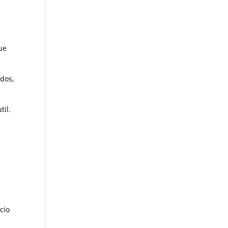
ue
ados,
til.
cio