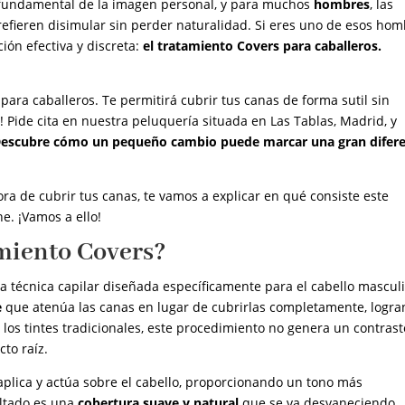
 fundamental de la imagen personal, y para muchos
hombres
, las
fieren disimular sin perder naturalidad. Si eres uno de esos ho
ción efectiva y discreta:
el tratamiento Covers para caballeros.
para caballeros. Te permitirá cubrir tus canas de forma sutil sin
! Pide cita en nuestra peluquería situada en Las Tablas, Madrid, y
Descubre cómo un pequeño cambio puede marcar una gran difere
ora de cubrir tus canas, te vamos a explicar en qué consiste este
e. ¡Vamos a ello!
amiento Covers?
a técnica capilar diseñada específicamente para el cabello mascul
e
que atenúa las canas en lugar de cubrirlas completamente, logr
 los tintes tradicionales, este procedimiento no genera un contrast
cto raíz.
e aplica y actúa sobre el cabello, proporcionando un tono más
ultado es una
cobertura suave y natural
que se va desvaneciendo