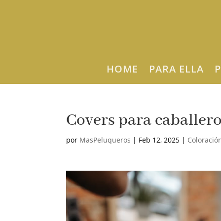
HOME
PARA ELLA
P
Covers para caballero
por
MasPeluqueros
|
Feb 12, 2025
|
Coloració