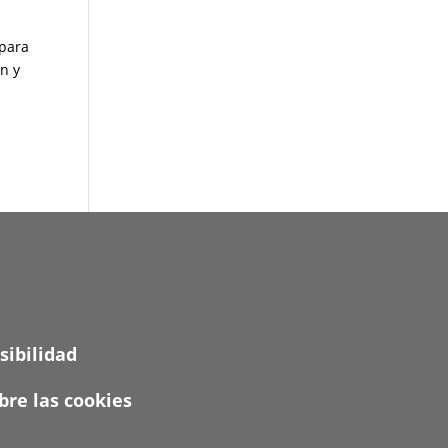
 para
n y
sibilidad
re las cookies