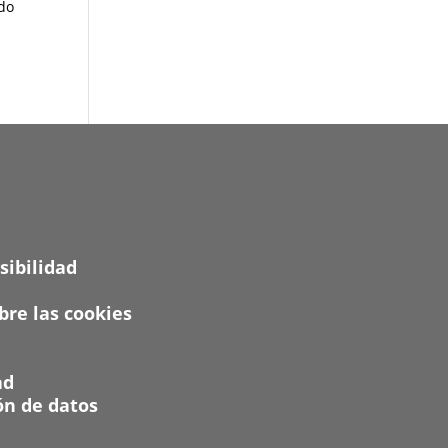
ido
sibilidad
re las cookies
ad
ón de datos