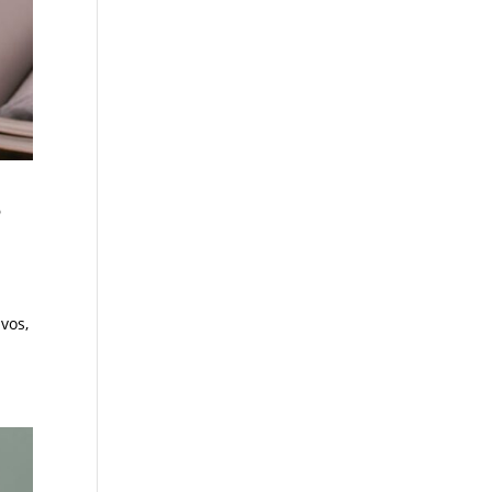
S
vos,