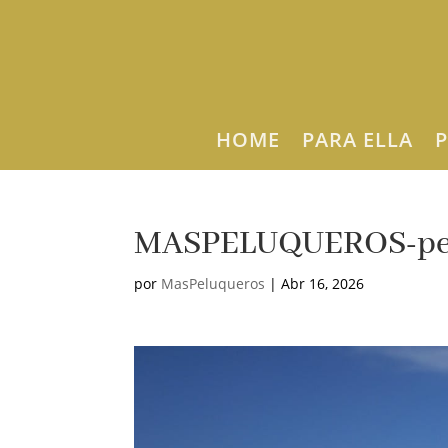
HOME
PARA ELLA
P
MASPELUQUEROS-pelu
por
MasPeluqueros
|
Abr 16, 2026