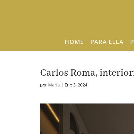
HOME
PARA ELLA
P
Carlos Roma, interiori
por
María
|
Ene 3, 2024