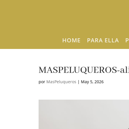
HOME
PARA ELLA
P
MASPELUQUEROS-ali
por
MasPeluqueros
|
May 5, 2026